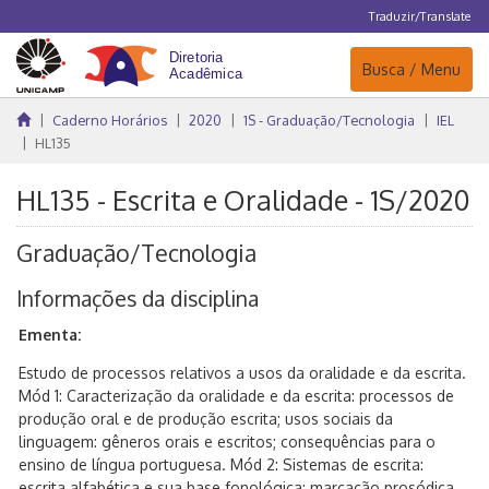
Traduzir/Translate
Navegação
Busca / Menu
Caderno Horários
2020
1S - Graduação/Tecnologia
IEL
HL135
HL135 - Escrita e Oralidade - 1S/2020
Graduação/Tecnologia
Informações da disciplina
Ementa:
Estudo de processos relativos a usos da oralidade e da escrita.
Mód 1: Caracterização da oralidade e da escrita: processos de
produção oral e de produção escrita; usos sociais da
linguagem: gêneros orais e escritos; consequências para o
ensino de língua portuguesa. Mód 2: Sistemas de escrita:
escrita alfabética e sua base fonológica; marcação prosódica