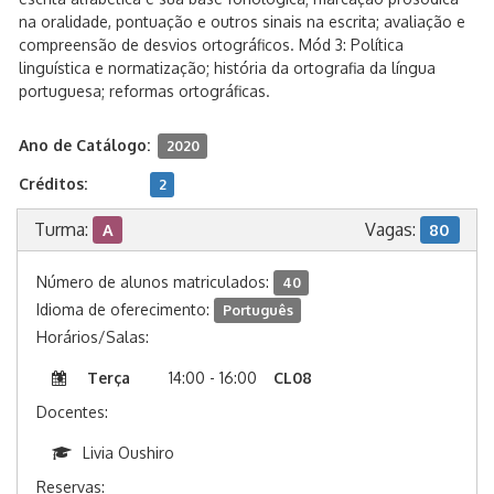
na oralidade, pontuação e outros sinais na escrita; avaliação e
compreensão de desvios ortográficos. Mód 3: Política
linguística e normatização; história da ortografia da língua
portuguesa; reformas ortográficas.
Ano de Catálogo:
2020
Créditos:
2
Turma:
Vagas:
A
80
Número de alunos matriculados:
40
Idioma de oferecimento:
Português
Horários/Salas:
Terça
14:00 - 16:00
CL08
Docentes:
Livia Oushiro
Reservas: