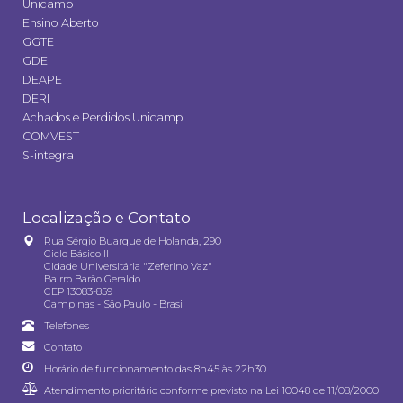
Unicamp
Ensino Aberto
GGTE
GDE
DEAPE
DERI
Achados e Perdidos Unicamp
COMVEST
S-integra
Localização e Contato
Rua Sérgio Buarque de Holanda, 290
Ciclo Básico II
Cidade Universitária "Zeferino Vaz"
Bairro Barão Geraldo
CEP 13083-859
Campinas - São Paulo - Brasil
Telefones
Contato
Horário de funcionamento das 8h45 às 22h30
Atendimento prioritário conforme previsto na
Lei 10048 de 11/08/2000