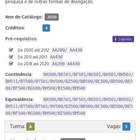
pesquisa e de outras formas de divulgação.
Ano de Catálogo:
2020
Créditos:
4
Pré-requisitos:
Legenda
AA200/ AA430
De 2000 até 2012:
AA430
De 2013 até 2017:
AA200 AA430
De 2018 até 2020:
Continência:
BA500/BE501/BF501/BG501/BH501/BH502/
BH511/BT500/BT501/BV500/BZ500/BB500/BC500/BD500/BE5
00/BF500/BG500/BH500/BI500/BM500
Equivalência:
BA500/BE501/BF501/BG501/BH501/BH502/
BH511/BT500/BT501/BV500/BZ500/BB500/BC500/BD500/BE5
00/BF500/BG500/BH500/BI500/BM500
Turma:
Vagas:
A
5