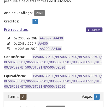
pesquisa e de outras formas de divulgação.
Ano de Catálogo:
2020
Créditos:
4
Pré-requisitos:
Legenda
AA200/ AA430
De 2000 até 2012:
AA430
De 2013 até 2017:
AA200 AA430
De 2018 até 2020:
Continência:
BA500/BB500/BC500/BD500/BE500/BE501/
BF500/BF501/BG500/BG501/BH500/BH501/BH502/BH511/BI5
00/BP500/BT500/BT501/BV500/BZ500
Equivalência:
BA500/BB500/BC500/BD500/BE500/BE501/
BF500/BF501/BG500/BG501/BH500/BH501/BH502/BH511/BI5
00/BP500/BT500/BT501/BV500/BZ500
Turma:
Vagas:
A
5