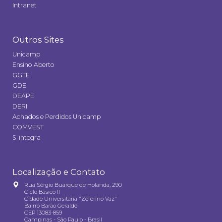
Intranet
Outros Sites
Unicamp
Ensino Aberto
GGTE
GDE
DEAPE
DERI
Achados e Perdidos Unicamp
COMVEST
S-integra
Localização e Contato
Rua Sérgio Buarque de Holanda, 290
Ciclo Básico II
Cidade Universitária "Zeferino Vaz"
Bairro Barão Geraldo
CEP 13083-859
Campinas - São Paulo - Brasil