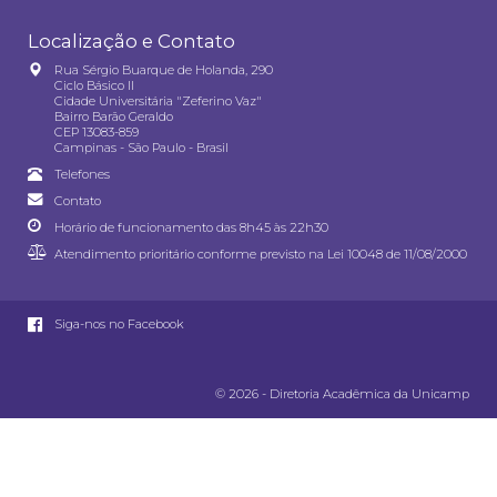
Localização e Contato
Rua Sérgio Buarque de Holanda, 290
Ciclo Básico II
Cidade Universitária "Zeferino Vaz"
Bairro Barão Geraldo
CEP 13083-859
Campinas - São Paulo - Brasil
Telefones
Contato
Horário de funcionamento das 8h45 às 22h30
Atendimento prioritário conforme previsto na
Lei 10048 de 11/08/2000
Siga-nos no Facebook
© 2026 - Diretoria Acadêmica da Unicamp