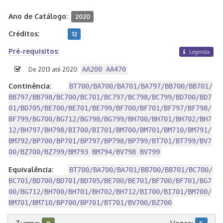
Ano de Catálogo:
2020
Créditos:
12
Pré-requisitos:
Legenda
AA200 AA470
De 2013 até 2020:
Continência:
BT700/BA700/BA701/BA797/BB700/BB701/
BB797/BB798/BC700/BC701/BC797/BC798/BC799/BD700/BD7
01/BD705/BE700/BE701/BE799/BF700/BF701/BF797/BF798/
BF799/BG700/BG712/BG798/BG799/BH700/BH701/BH702/BH7
12/BH797/BH798/BI700/BI701/BM700/BM701/BM710/BM791/
BM792/BP700/BP701/BP797/BP798/BP799/BT701/BT799/BV7
00/BZ700/BZ799/BM793 BM794/BV798 BV799
Equivalência:
BT700/BA700/BA701/BB700/BB701/BC700/
BC701/BD700/BD701/BD705/BE700/BE701/BF700/BF701/BG7
00/BG712/BH700/BH701/BH702/BH712/BI700/BI701/BM700/
BM701/BM710/BP700/BP701/BT701/BV700/BZ700