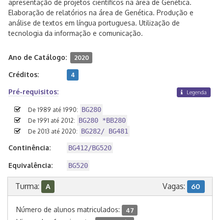
apresentação de projetos científicos na área de Genética.
Elaboração de relatórios na área de Genética. Produção e
análise de textos em língua portuguesa. Utilização de
tecnologia da informação e comunicação.
Ano de Catálogo:
2020
Créditos:
4
Pré-requisitos:
Legenda
BG280
De 1989 até 1990:
BG280 *BB280
De 1991 até 2012:
BG282/ BG481
De 2013 até 2020:
Continência:
BG412/BG520
Equivalência:
BG520
Turma:
Vagas:
A
60
Número de alunos matriculados:
47