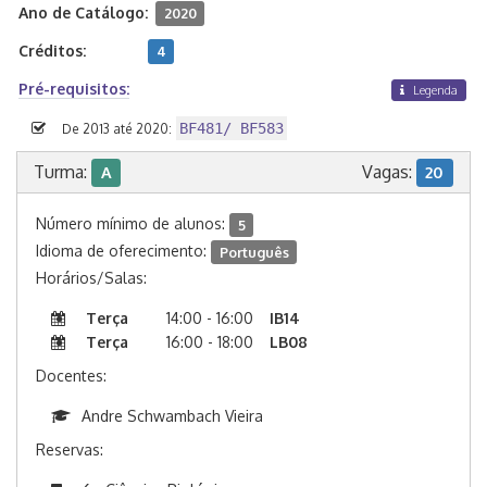
Ano de Catálogo:
2020
Créditos:
4
Pré-requisitos:
Legenda
BF481/ BF583
De 2013 até 2020:
Turma:
Vagas:
A
20
Número mínimo de alunos:
5
Idioma de oferecimento:
Português
Horários/Salas:
Terça
14:00 - 16:00
IB14
Terça
16:00 - 18:00
LB08
Docentes:
Andre Schwambach Vieira
Reservas: