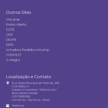
Outros Sites
Unicamp
Ensino Aberto
GGTE
GDE
DEAPE
DERI
Achados e Perdidos Unicamp
COMVEST
S-integra
Localização e Contato
Rua Sérgio Buarque de Holanda, 290
Ciclo Básico II
Cidade Universitária "Zeferino Vaz"
Bairro Barão Geraldo
CEP 13083-859
Campinas - São Paulo - Brasil
Telefones