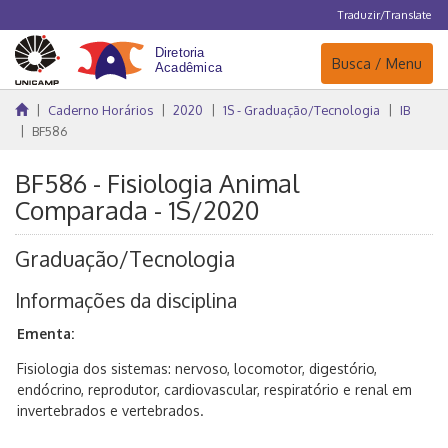
Traduzir/Translate
Navegação
Busca / Menu
Caderno Horários
2020
1S - Graduação/Tecnologia
IB
BF586
BF586 - Fisiologia Animal
Comparada - 1S/2020
Graduação/Tecnologia
Informações da disciplina
Ementa:
Fisiologia dos sistemas: nervoso, locomotor, digestório,
endócrino, reprodutor, cardiovascular, respiratório e renal em
invertebrados e vertebrados.