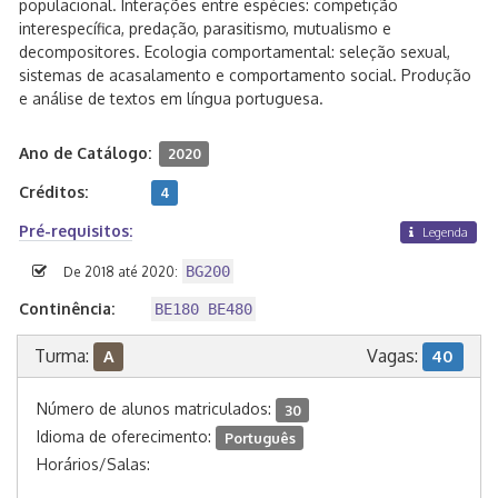
populacional. Interações entre espécies: competição
interespecífica, predação, parasitismo, mutualismo e
decompositores. Ecologia comportamental: seleção sexual,
sistemas de acasalamento e comportamento social. Produção
e análise de textos em língua portuguesa.
Ano de Catálogo:
2020
Créditos:
4
Pré-requisitos:
Legenda
BG200
De 2018 até 2020:
Continência:
BE180 BE480
Turma:
Vagas:
A
40
Número de alunos matriculados:
30
Idioma de oferecimento:
Português
Horários/Salas: