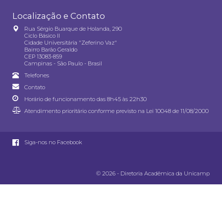
Localização e Contato
Rua Sérgio Buarque de Holanda, 290
Ciclo Básico II
Cidade Universitária "Zeferino Vaz"
Bairro Barão Geraldo
CEP 13083-859
Campinas - São Paulo - Brasil
Telefones
Contato
Horário de funcionamento das 8h45 às 22h30
Atendimento prioritário conforme previsto na
Lei 10048 de 11/08/2000
Siga-nos no Facebook
© 2026 - Diretoria Acadêmica da Unicamp