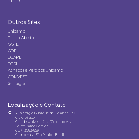
Intranet
Outros Sites
Unicamp
Ensino Aberto
GGTE
GDE
DEAPE
DERI
Achados e Perdidos Unicamp
COMVEST
S-integra
Localização e Contato
Rua Sérgio Buarque de Holanda, 290
Ciclo Básico II
Cidade Universitária "Zeferino Vaz"
Bairro Barão Geraldo
CEP 13083-859
Campinas - São Paulo - Brasil