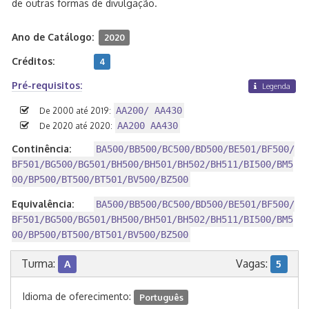
de outras formas de divulgação.
Ano de Catálogo:
2020
Créditos:
4
Pré-requisitos:
Legenda
AA200/ AA430
De 2000 até 2019:
AA200 AA430
De 2020 até 2020:
Continência:
BA500/BB500/BC500/BD500/BE501/BF500/
BF501/BG500/BG501/BH500/BH501/BH502/BH511/BI500/BM5
00/BP500/BT500/BT501/BV500/BZ500
Equivalência:
BA500/BB500/BC500/BD500/BE501/BF500/
BF501/BG500/BG501/BH500/BH501/BH502/BH511/BI500/BM5
00/BP500/BT500/BT501/BV500/BZ500
Turma:
Vagas:
A
5
Idioma de oferecimento:
Português