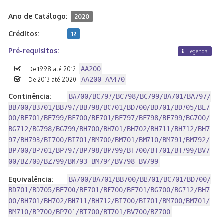
Ano de Catálogo:
2020
Créditos:
12
Pré-requisitos:
Legenda
AA200
De 1998 até 2012:
AA200 AA470
De 2013 até 2020:
Continência:
BA700/BC797/BC798/BC799/BA701/BA797/
BB700/BB701/BB797/BB798/BC701/BD700/BD701/BD705/BE7
00/BE701/BE799/BF700/BF701/BF797/BF798/BF799/BG700/
BG712/BG798/BG799/BH700/BH701/BH702/BH711/BH712/BH7
97/BH798/BI700/BI701/BM700/BM701/BM710/BM791/BM792/
BP700/BP701/BP797/BP798/BP799/BT700/BT701/BT799/BV7
00/BZ700/BZ799/BM793 BM794/BV798 BV799
Equivalência:
BA700/BA701/BB700/BB701/BC701/BD700/
BD701/BD705/BE700/BE701/BF700/BF701/BG700/BG712/BH7
00/BH701/BH702/BH711/BH712/BI700/BI701/BM700/BM701/
BM710/BP700/BP701/BT700/BT701/BV700/BZ700