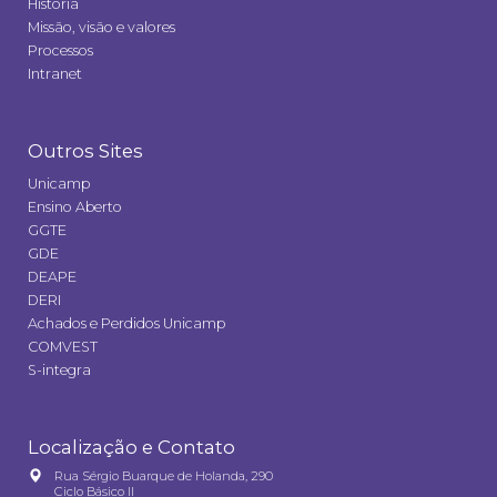
História
Missão, visão e valores
Processos
Intranet
Outros Sites
Unicamp
Ensino Aberto
GGTE
GDE
DEAPE
DERI
Achados e Perdidos Unicamp
COMVEST
S-integra
Localização e Contato
Rua Sérgio Buarque de Holanda, 290
Ciclo Básico II