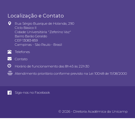
Localização e Contato
Rua Sérgio Buarque de Holanda, 290
Ciclo Básico II
Cidade Universitária "Zeferino Vaz"
Bairro Barão Geraldo
CEP 13083-859
Campinas - São Paulo - Brasil
Telefones
Contato
Horário de funcionamento das 8h45 às 22h30
Atendimento prioritário conforme previsto na
Lei 10048 de 11/08/2000
Siga-nos no Facebook
© 2026 - Diretoria Acadêmica da Unicamp