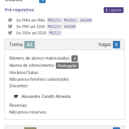
Pré-requisitos:
Legenda
MU223/ MU202/ AA200
De 1984 até 1986:
MU223/ AA200
De 1987 até 2005:
MU223
De 2006 até 2020:
Turma:
Vagas:
AZ
5
Número de alunos matriculados:
3
Idioma de oferecimento:
Português
Horários/Salas:
Não possui horários cadastrados.
Docentes:
Alexandre Zamith Almeida
Reservas:
Não possui reservas.