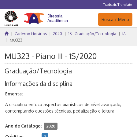
Traduzir/Translate
Navegação
Busca / Menu
Caderno Horários
2020
1S - Graduação/Tecnologia
IA
MU323
MU323 - Piano III - 1S/2020
Graduação/Tecnologia
Informações da disciplina
Ementa:
A disciplina enfoca aspectos pianísticos de nível avançado,
contemplando questões técnicas, pedalização e leitura.
Ano de Catálogo:
2020
Créditos:
3