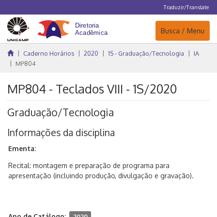
Traduzir/Translate
Navegação
Busca / Menu
Caderno Horários
2020
1S - Graduação/Tecnologia
IA
MP804
MP804 - Teclados VIII - 1S/2020
Graduação/Tecnologia
Informações da disciplina
Ementa:
Recital: montagem e preparação de programa para
apresentação (incluindo produção, divulgação e gravação).
Ano de Catálogo:
2020