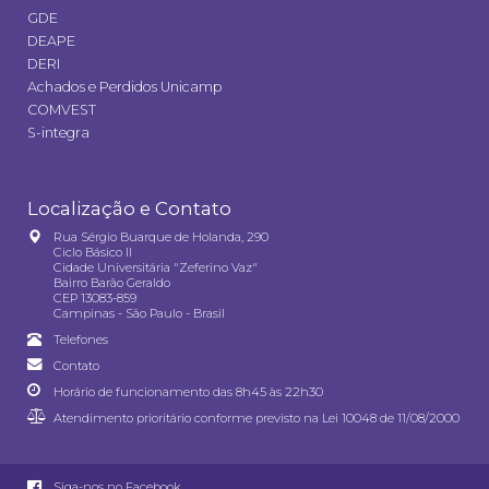
GDE
DEAPE
DERI
Achados e Perdidos Unicamp
COMVEST
S-integra
Localização e Contato
Rua Sérgio Buarque de Holanda, 290
Ciclo Básico II
Cidade Universitária "Zeferino Vaz"
Bairro Barão Geraldo
CEP 13083-859
Campinas - São Paulo - Brasil
Telefones
Contato
Horário de funcionamento das 8h45 às 22h30
Atendimento prioritário conforme previsto na
Lei 10048 de 11/08/2000
Siga-nos no Facebook