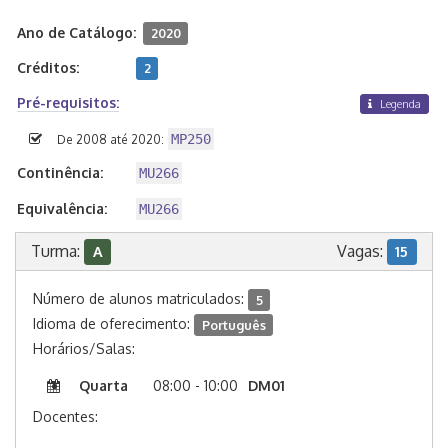
Ano de Catálogo:
2020
Créditos:
2
Pré-requisitos:
Legenda
MP250
De 2008 até 2020:
Continência:
MU266
Equivalência:
MU266
Turma:
Vagas:
A
15
Número de alunos matriculados:
5
Idioma de oferecimento:
Português
Horários/Salas:
Quarta
08:00 - 10:00
DM01
Docentes: