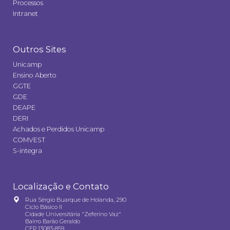
Processos
Intranet
Outros Sites
Unicamp
Ensino Aberto
GGTE
GDE
DEAPE
DERI
Achados e Perdidos Unicamp
COMVEST
S-integra
Localização e Contato
Rua Sérgio Buarque de Holanda, 290
Ciclo Básico II
Cidade Universitária "Zeferino Vaz"
Bairro Barão Geraldo
CEP 13083-859