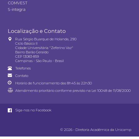
COMVEST
S-integra
Localização e Contato
Rua Sérgio Buarque de Holanda, 290
Ciclo Básico II
Cidade Universitária "Zeferino Vaz"
Bairro Barão Geraldo
CEP 13083-859
Campinas - São Paulo - Brasil
Telefones
Contato
Horário de funcionamento das 8h45 às 22h30
Atendimento prioritário conforme previsto na
Lei 10048 de 11/08/2000
Siga-nos no Facebook
© 2026 - Diretoria Acadêmica da Unicamp