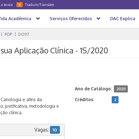
a a busca
Traduzir/Translate
5
Vida Acadêmica
Serviços Oferecidos
DAC Explica
FOP
DO117
sua Aplicação Clínica - 1S/2020
Ano de Catálogo:
2020
ariologia e afins da
Créditos:
2
 justificativa, metodologia e
ção clínica.
Vagas:
10