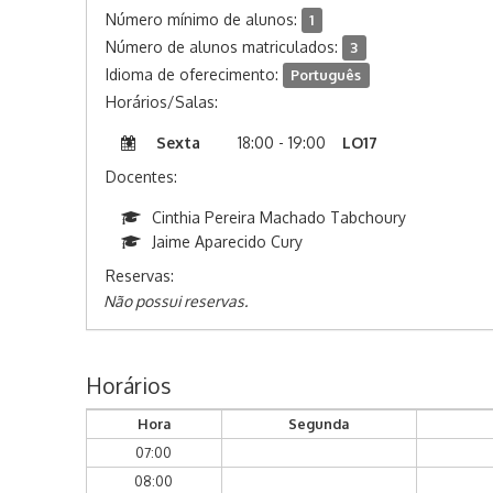
Número mínimo de alunos:
1
Número de alunos matriculados:
3
Idioma de oferecimento:
Português
Horários/Salas:
Sexta
18:00 - 19:00
LO17
Docentes:
Cinthia Pereira Machado Tabchoury
Jaime Aparecido Cury
Reservas:
Não possui reservas.
Horários
Hora
Segunda
07:00
08:00