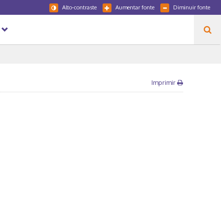
Alto-contraste
Aumentar fonte
Diminuir fonte
Imprimir