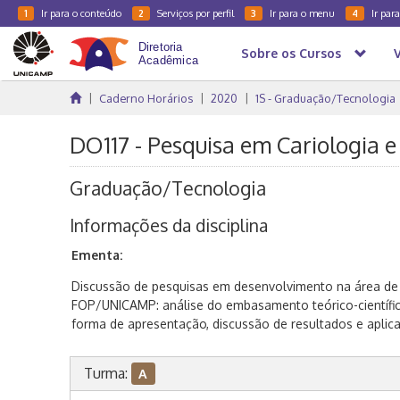
Ir para o conteúdo
Serviços por perfil
Ir para o menu
Ir par
1
2
3
4
Sobre os Cursos
Caderno Horários
2020
1S - Graduação/Tecnologia
DO117 - Pesquisa em Cariologia e 
Graduação/Tecnologia
Informações da disciplina
Ementa:
Discussão de pesquisas em desenvolvimento na área de C
FOP/UNICAMP: análise do embasamento teórico-científico,
forma de apresentação, discussão de resultados e aplica
Turma:
A