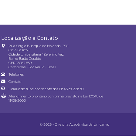
Localização e Contato
Rua Sérgio Buarque de Holanda, 290
Ciclo Básico II
Cidade Universitária "Zeferino Vaz"
Bairro Barão Geraldo
CEP 13083-859
Campinas - São Paulo - Brasil
Telefones
Contato
Horário de funcionamento das 8h45 às 22h30
Atendimento prioritário conforme previsto na
Lei 10048 de
11/08/2000
© 2026 - Diretoria Acadêmica da Unicamp