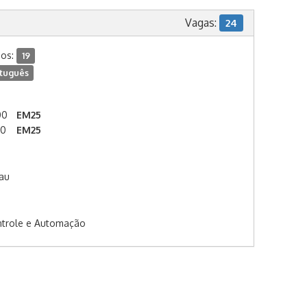
Vagas:
24
dos:
19
tuguês
00
EM25
00
EM25
au
ntrole e Automação