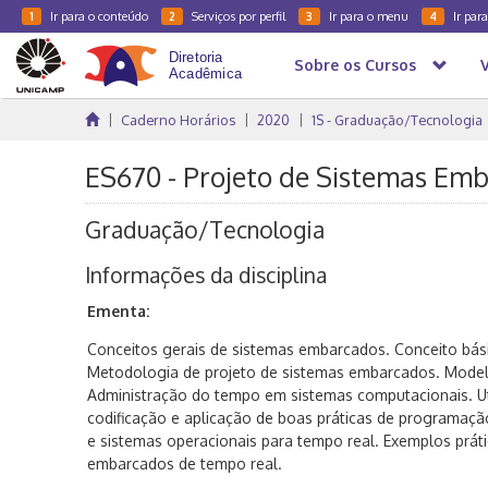
Ir para o conteúdo
Serviços por perfil
Ir para o menu
Ir par
1
2
3
4
Sobre os Cursos
Caderno Horários
2020
1S - Graduação/Tecnologia
ES670 - Projeto de Sistemas Emb
Graduação/Tecnologia
Informações da disciplina
Ementa:
Conceitos gerais de sistemas embarcados. Conceito bási
Metodologia de projeto de sistemas embarcados. Mode
Administração do tempo em sistemas computacionais. Ut
codificação e aplicação de boas práticas de programaç
e sistemas operacionais para tempo real. Exemplos práti
embarcados de tempo real.