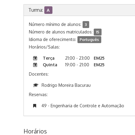
Turma:
A
Número mínimo de alunos:
3
Número de alunos matriculados:
15
Idioma de oferecimento:
Português
Horários/Salas:
Terça
21:00 - 23:00
EM25
Quinta
19:00 - 21:00
EM25
Docentes:
Rodrigo Moreira Bacurau
Reservas:
49 - Engenharia de Controle e Automação
Horários