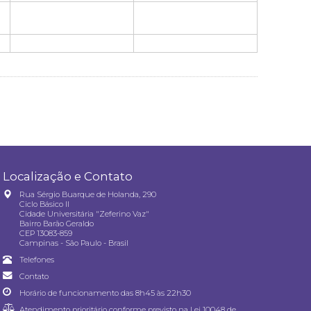
Localização e Contato
Rua Sérgio Buarque de Holanda, 290
Ciclo Básico II
Cidade Universitária "Zeferino Vaz"
Bairro Barão Geraldo
CEP 13083-859
Campinas - São Paulo - Brasil
Telefones
Contato
Horário de funcionamento das 8h45 às 22h30
Atendimento prioritário conforme previsto na
Lei 10048 de