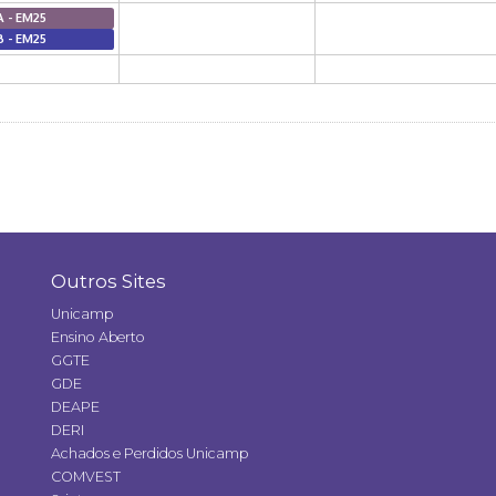
A - EM25
B - EM25
Outros Sites
Unicamp
Ensino Aberto
GGTE
GDE
DEAPE
DERI
Achados e Perdidos Unicamp
COMVEST