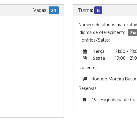
Vagas:
Turma:
24
B
Número de alunos matricula
Idioma de oferecimento:
Por
Horários/Salas:
Terça
21:00 - 23:
Sexta
19:00 - 21:
Docentes:
Rodrigo Moreira Bacur
Reservas:
49 - Engenharia de Co