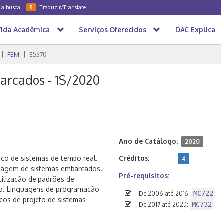
a a busca
Traduzir/Translate
5
Vida Acadêmica
Serviços Oferecidos
DAC Explica
FEM
ES670
arcados - 1S/2020
Ano de Catálogo:
2020
co de sistemas de tempo real.
Créditos:
4
lagem de sistemas embarcados.
Pré-requisitos:
ilização de padrões de
ão. Linguagens de programação
MC722
De 2006 até 2016:
cos de projeto de sistemas
MC732
De 2017 até 2020: