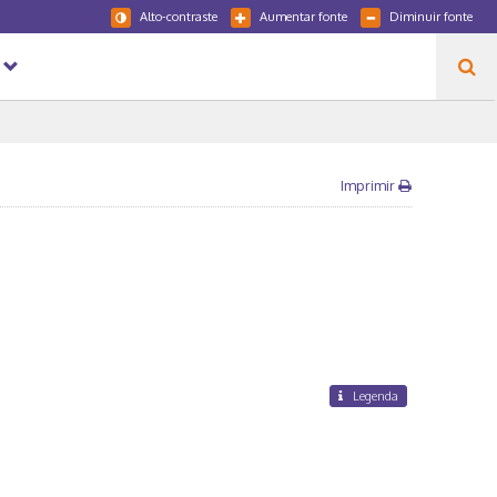
Alto-contraste
Aumentar fonte
Diminuir fonte
Imprimir
Legenda