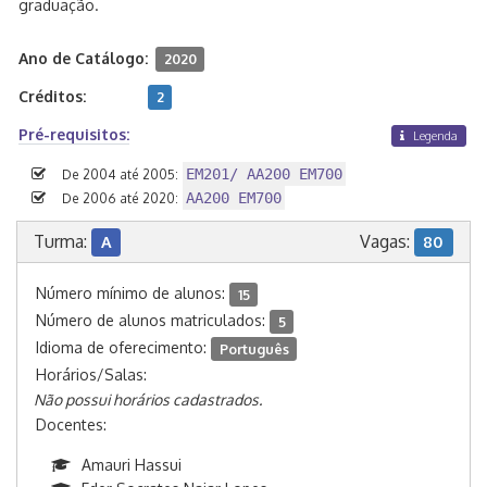
graduação.
Ano de Catálogo:
2020
Créditos:
2
Pré-requisitos:
Legenda
EM201/ AA200 EM700
De 2004 até 2005:
AA200 EM700
De 2006 até 2020:
Turma:
Vagas:
A
80
Número mínimo de alunos:
15
Número de alunos matriculados:
5
Idioma de oferecimento:
Português
Horários/Salas:
Não possui horários cadastrados.
Docentes:
Amauri Hassui