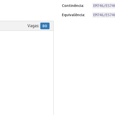
Continência:
EM746/ES74
Equivalência:
EM746/ES74
Vagas:
80