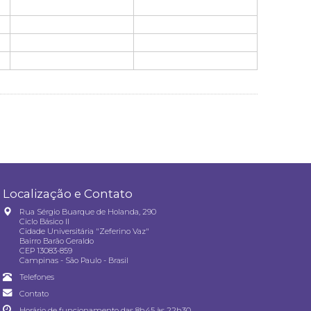
Localização e Contato
Rua Sérgio Buarque de Holanda, 290
Ciclo Básico II
Cidade Universitária "Zeferino Vaz"
Bairro Barão Geraldo
CEP 13083-859
Campinas - São Paulo - Brasil
Telefones
Contato
Horário de funcionamento das 8h45 às 22h30