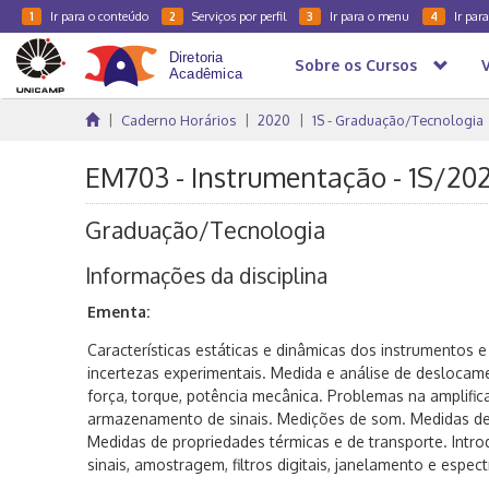
Ir para o conteúdo
Serviços por perfil
Ir para o menu
Ir par
1
2
3
4
Sobre os Cursos
Caderno Horários
2020
1S - Graduação/Tecnologia
EM703 - Instrumentação - 1S/20
Graduação/Tecnologia
Informações da disciplina
Ementa:
Características estáticas e dinâmicas dos instrumentos 
incertezas experimentais. Medida e análise de deslocame
força, torque, potência mecânica. Problemas na amplific
armazenamento de sinais. Medições de som. Medidas de
Medidas de propriedades térmicas e de transporte. Int
sinais, amostragem, filtros digitais, janelamento e espec