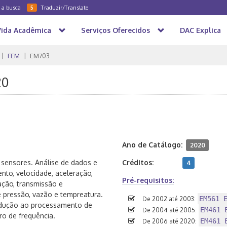
a a busca
Traduzir/Translate
5
Vida Acadêmica
Serviços Oferecidos
DAC Explica
FEM
EM703
20
Ano de Catálogo:
2020
e sensores. Análise de dados e
Créditos:
4
nto, velocidade, aceleração,
Pré-requisitos:
ação, transmissão e
 pressão, vazão e tempreatura.
EM561 
De 2002 até 2003:
rodução ao processamento de
EM461 
De 2004 até 2005:
tro de frequência.
EM461 
De 2006 até 2020: