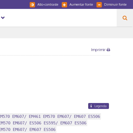
Alto-contraste
Aumentar fonte
Diminuir fonte
Imprimir
Legenda
EM570 EM607/ EM461 EM570 EM607/ EM607 ES506
EM570 EM607/ ES506 ES595/ EM607 ES506
EM570 EM607/ EM607 ES506