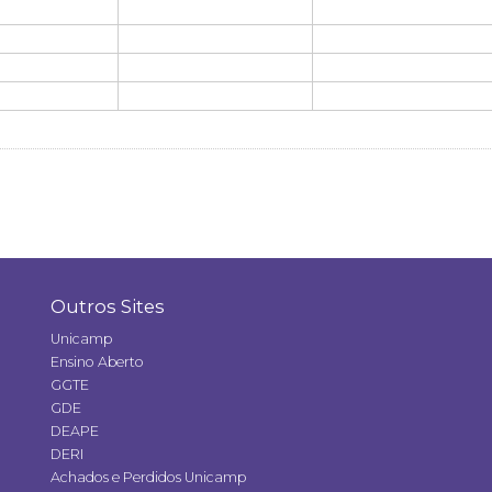
Outros Sites
Unicamp
Ensino Aberto
GGTE
GDE
DEAPE
DERI
Achados e Perdidos Unicamp