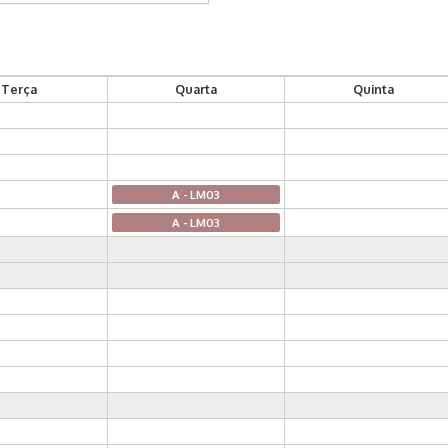
Terça
Quarta
Quinta
A - LM03
A - LM03