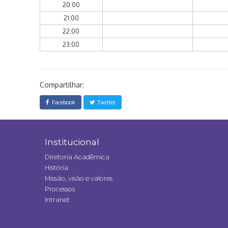
20:00
21:00
22:00
23:00
Compartilhar:
Facebook
Twitter
Institucional
Diretoria Acadêmica
História
Missão, visão e valores
Processos
Intranet