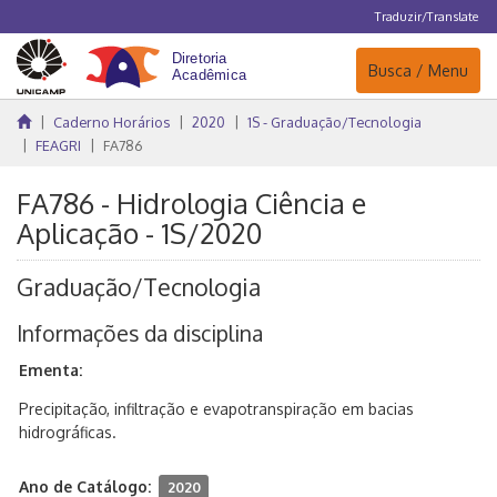
Traduzir/Translate
Navegação
Busca / Menu
Caderno Horários
2020
1S - Graduação/Tecnologia
FEAGRI
FA786
FA786 - Hidrologia Ciência e
Aplicação - 1S/2020
Graduação/Tecnologia
Informações da disciplina
Ementa:
Precipitação, infiltração e evapotranspiração em bacias
hidrográficas.
Ano de Catálogo:
2020