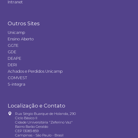
Intranet
Outros Sites
Unicamp
Ensino Aberto
GGTE
GDE
DEAPE
DERI
Achados e Perdidos Unicamp
COMVEST
S-integra
Localização e Contato
Rua Sérgio Buarque de Holanda, 290
Ciclo Básico II
Cidade Universitária "Zeferino Vaz"
Bairro Barão Geraldo
CEP 13083-859
Campinas - São Paulo - Brasil