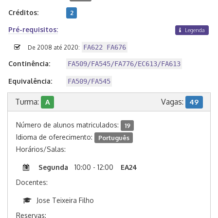
Créditos:
2
Pré-requisitos:
Legenda
FA622 FA676
De 2008 até 2020:
Continência:
FA509/FA545/FA776/EC613/FA613
Equivalência:
FA509/FA545
Turma:
Vagas:
A
49
Número de alunos matriculados:
19
Idioma de oferecimento:
Português
Horários/Salas:
Segunda
10:00 - 12:00
EA24
Docentes:
Jose Teixeira Filho
Reservas: