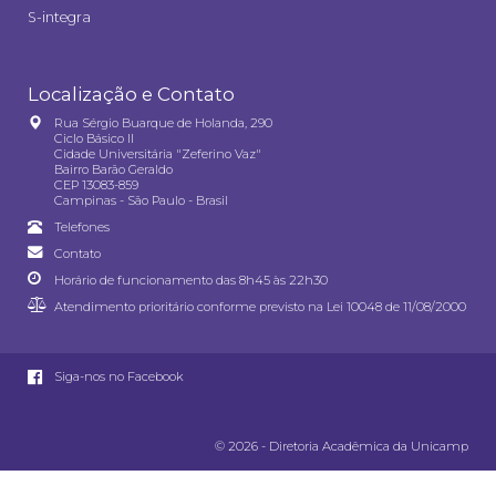
S-integra
Localização e Contato
Rua Sérgio Buarque de Holanda, 290
Ciclo Básico II
Cidade Universitária "Zeferino Vaz"
Bairro Barão Geraldo
CEP 13083-859
Campinas - São Paulo - Brasil
Telefones
Contato
Horário de funcionamento das 8h45 às 22h30
Atendimento prioritário conforme previsto na
Lei 10048 de 11/08/2000
Siga-nos no Facebook
© 2026 - Diretoria Acadêmica da Unicamp