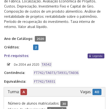
de Fábrica. Localização. Avaliação Econômica de Projetos.
Custos. Depreciação. Investimento Fixo e Capital de Giro.
Composição de custos de um produto alimentício. Análise de
rentabilidade de projetos: rentabilidade sobre o patrimônio.
Período de recuperação do investimento. Taxa interna de
retorno. Valor atual líquido.
Ano de Catálogo:
2020
Créditos:
2
Pré-requisitos:
Legenda
TA542
De 2004 até 2020:
Continência:
FT742/TA073/TA931/TA036
Equivalência:
FT742/TA931
Turma:
Vagas:
A
40
Número de alunos matriculados:
30