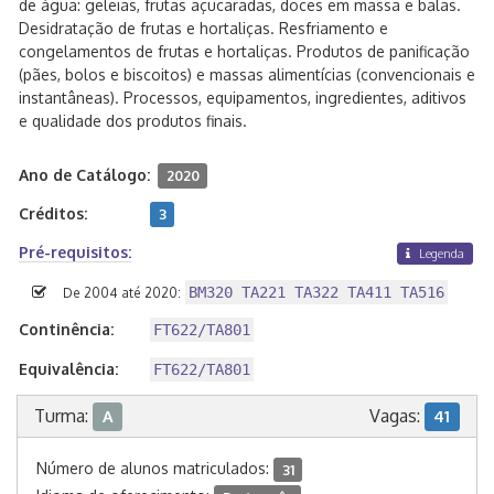
de água: geleias, frutas açucaradas, doces em massa e balas.
Desidratação de frutas e hortaliças. Resfriamento e
congelamentos de frutas e hortaliças. Produtos de panificação
(pães, bolos e biscoitos) e massas alimentícias (convencionais e
instantâneas). Processos, equipamentos, ingredientes, aditivos
e qualidade dos produtos finais.
Ano de Catálogo:
2020
Créditos:
3
Pré-requisitos:
Legenda
BM320 TA221 TA322 TA411 TA516
De 2004 até 2020:
Continência:
FT622/TA801
Equivalência:
FT622/TA801
Turma:
Vagas:
A
41
Número de alunos matriculados:
31