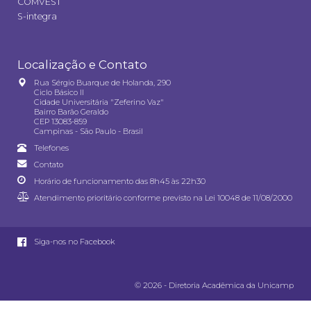
COMVEST
S-integra
Localização e Contato
Rua Sérgio Buarque de Holanda, 290
Ciclo Básico II
Cidade Universitária "Zeferino Vaz"
Bairro Barão Geraldo
CEP 13083-859
Campinas - São Paulo - Brasil
Telefones
Contato
Horário de funcionamento das 8h45 às 22h30
Atendimento prioritário conforme previsto na
Lei 10048 de 11/08/2000
Siga-nos no Facebook
© 2026 - Diretoria Acadêmica da Unicamp