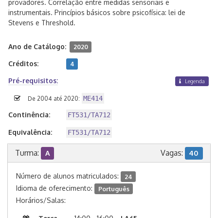
provadores. Correlação entre medidas sensoriais e
instrumentais. Princípios básicos sobre psicofísica: lei de
Stevens e Threshold.
Ano de Catálogo:
2020
Créditos:
4
Pré-requisitos:
Legenda
ME414
De 2004 até 2020:
Continência:
FT531/TA712
Equivalência:
FT531/TA712
Turma:
Vagas:
A
40
Número de alunos matriculados:
24
Idioma de oferecimento:
Português
Horários/Salas: