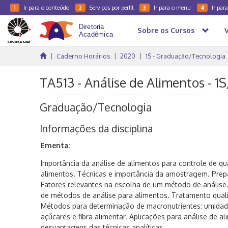
Ir para o conteúdo
Serviços por perfil
Ir para o menu
Ir par
1
2
3
4
Sobre os Cursos
Caderno Horários
2020
1S - Graduação/Tecnologia
TA513 - Análise de Alimentos - 1
Graduação/Tecnologia
Informações da disciplina
Ementa:
Importância da análise de alimentos para controle de qua
alimentos. Técnicas e importância da amostragem. Prep
Fatores relevantes na escolha de um método de análise
de métodos de análise para alimentos. Tratamento qualit
Métodos para determinação de macronutrientes: umidade, 
açúcares e fibra alimentar. Aplicações para análise de a
desvantagens das técnicas analíticas.