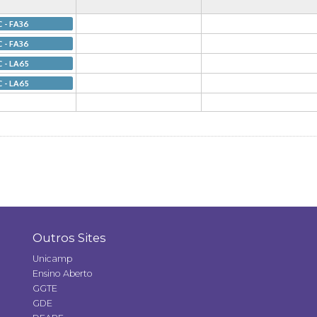
C - FA36
C - FA36
C - LA65
C - LA65
Outros Sites
Unicamp
Ensino Aberto
GGTE
GDE