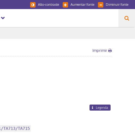
Alto-contraste
Aumentar fonte
Diminuir fonte
Imprimir
Legenda
1/TA713/TA715