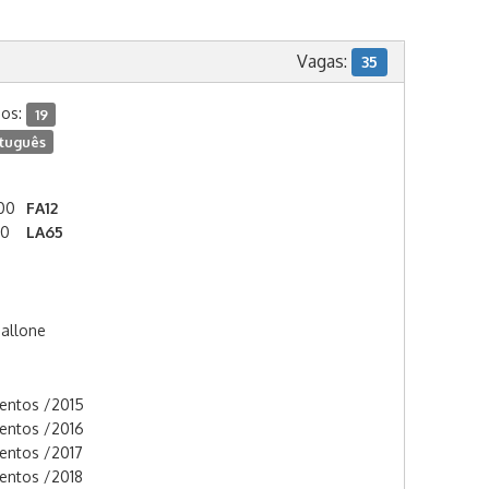
Vagas:
35
dos:
19
tuguês
:00
FA12
00
LA65
Pallone
mentos /2015
mentos /2016
mentos /2017
mentos /2018