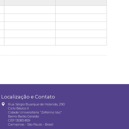
Localização e Contato
Rua Sérgio Buarque de Holanda, 290
Ciclo Básico II
Cidade Universitária "Zeferino Vaz"
Bairro Barão Geraldo
CEP 13083-859
Campinas - São Paulo - Brasil