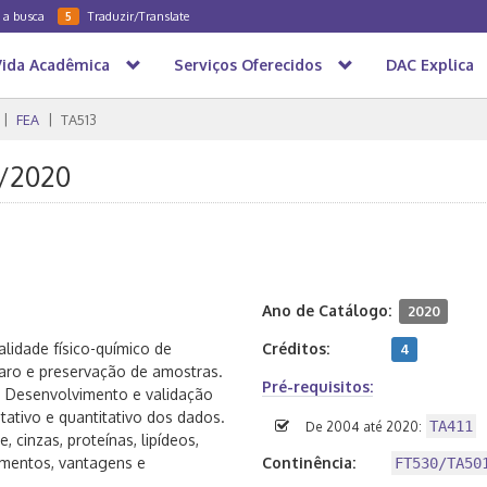
a a busca
Traduzir/Translate
5
Vida Acadêmica
Serviços Oferecidos
DAC Explica
FEA
TA513
S/2020
Ano de Catálogo:
2020
lidade físico-químico de
Créditos:
4
aro e preservação de amostras.
Pré-requisitos:
. Desenvolvimento e validação
ativo e quantitativo dos dados.
TA411
De 2004 até 2020:
cinzas, proteínas, lipídeos,
limentos, vantagens e
Continência:
FT530/TA50