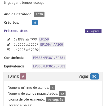
linguagem, tempo, espaço.
Ano de Catálogo:
2020
Créditos:
6
Pré-requisitos:
Legenda
EP159
De 1998 até 1999:
EP159/ AA200
De 2000 até 2007:
De 2008 até 2020:
Continência:
EP865/EP361/EP581
Equivalência:
EP865/EP361/EP581
Turma:
Vagas:
A
50
Número mínimo de alunos:
5
Número de alunos matriculados:
52
Idioma de oferecimento:
Português
Horários/Salas: