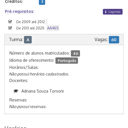
Créditos:
3
Pré-requisitos:
Legenda
De 2009 até 2012:
AA465
De 2013 até 2020:
Turma:
Vagas:
A
60
Número de alunos matriculados:
40
Idioma de oferecimento:
Português
Horários/Salas:
Não possui horários cadastrados.
Docentes:
Adriana Souza Torsoni
Reservas:
Não possui reservas.