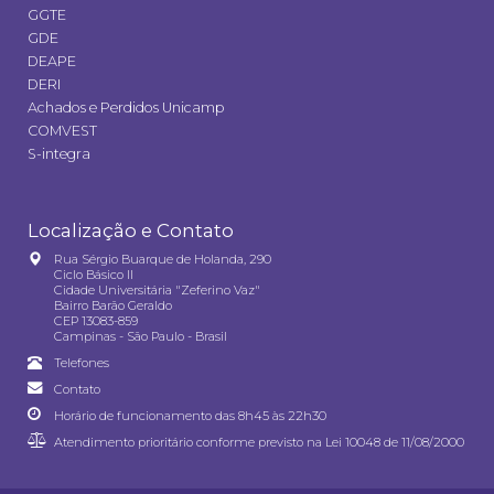
GGTE
GDE
DEAPE
DERI
Achados e Perdidos Unicamp
COMVEST
S-integra
Localização e Contato
Rua Sérgio Buarque de Holanda, 290
Ciclo Básico II
Cidade Universitária "Zeferino Vaz"
Bairro Barão Geraldo
CEP 13083-859
Campinas - São Paulo - Brasil
Telefones
Contato
Horário de funcionamento das 8h45 às 22h30
Atendimento prioritário conforme previsto na
Lei 10048 de 11/08/2000