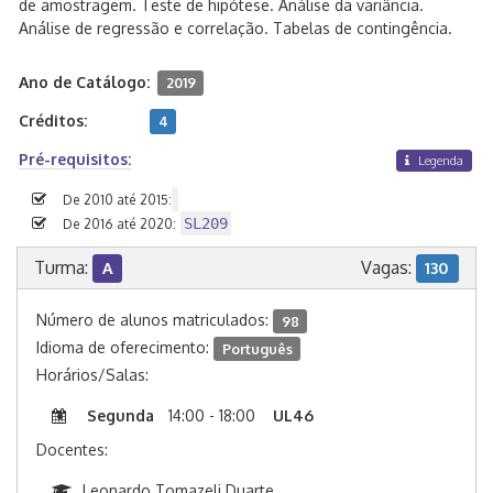
de amostragem. Teste de hipótese. Análise da variância.
Análise de regressão e correlação. Tabelas de contingência.
Ano de Catálogo:
2019
Créditos:
4
Pré-requisitos:
Legenda
De 2010 até 2015:
SL209
De 2016 até 2020:
Turma:
Vagas:
A
130
Número de alunos matriculados:
98
Idioma de oferecimento:
Português
Horários/Salas:
Segunda
14:00 - 18:00
UL46
Docentes:
Leonardo Tomazeli Duarte