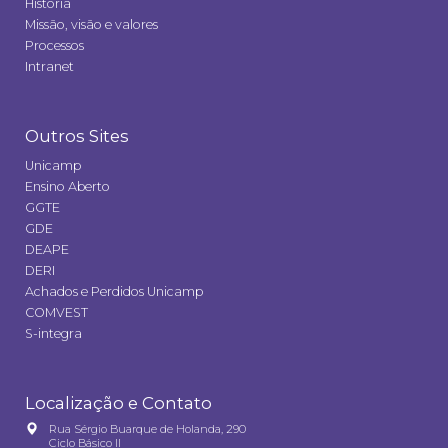
História
Missão, visão e valores
Processos
Intranet
Outros Sites
Unicamp
Ensino Aberto
GGTE
GDE
DEAPE
DERI
Achados e Perdidos Unicamp
COMVEST
S-integra
Localização e Contato
Rua Sérgio Buarque de Holanda, 290
Ciclo Básico II