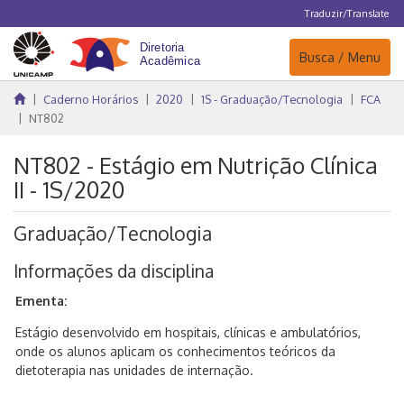
Traduzir/Translate
Navegação
Busca / Menu
Caderno Horários
2020
1S - Graduação/Tecnologia
FCA
NT802
NT802 - Estágio em Nutrição Clínica
II - 1S/2020
Graduação/Tecnologia
Informações da disciplina
Ementa:
Estágio desenvolvido em hospitais, clínicas e ambulatórios,
onde os alunos aplicam os conhecimentos teóricos da
dietoterapia nas unidades de internação.