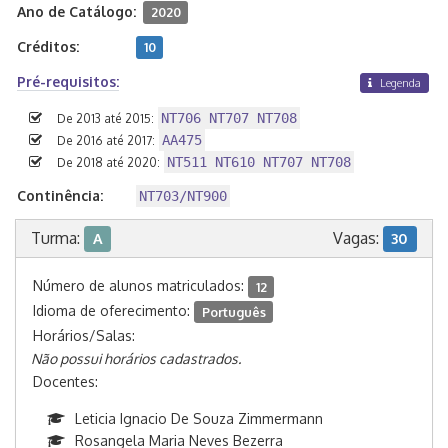
Ano de Catálogo:
2020
Créditos:
10
Pré-requisitos:
Legenda
NT706 NT707 NT708
De 2013 até 2015:
AA475
De 2016 até 2017:
NT511 NT610 NT707 NT708
De 2018 até 2020:
Continência:
NT703/NT900
Turma:
Vagas:
A
30
Número de alunos matriculados:
12
Idioma de oferecimento:
Português
Horários/Salas:
Não possui horários cadastrados.
Docentes:
Leticia Ignacio De Souza Zimmermann
Rosangela Maria Neves Bezerra