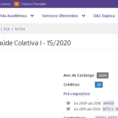
a a busca
Traduzir/Translate
5
Vida Acadêmica
Serviços Oferecidos
DAC Explica
FCA
NT704
úde Coletiva I - 1S/2020
Ano de Catálogo:
2020
Créditos:
20
Pré-requisitos:
AA450
De 2009 até 2018:
NT511 N
De 2019 até 2020:
Continência: