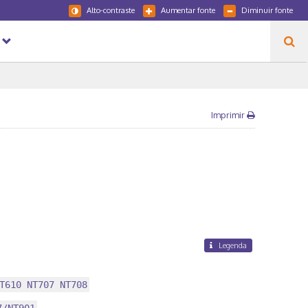
Alto-contraste
Aumentar fonte
Diminuir fonte
Imprimir
Legenda
T610 NT707 NT708