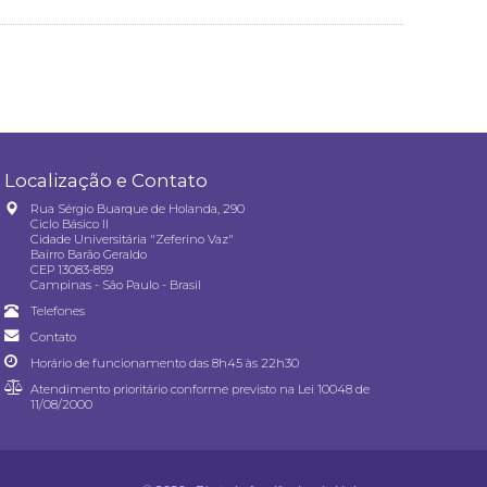
Localização e Contato
Rua Sérgio Buarque de Holanda, 290
Ciclo Básico II
Cidade Universitária "Zeferino Vaz"
Bairro Barão Geraldo
CEP 13083-859
Campinas - São Paulo - Brasil
Telefones
Contato
Horário de funcionamento das 8h45 às 22h30
Atendimento prioritário conforme previsto na
Lei 10048 de
11/08/2000