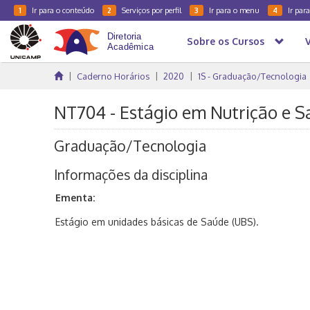
Ir para o conteúdo
Serviços por perfil
Ir para o menu
Ir par
1
2
3
4
Sobre os Cursos
Caderno Horários
2020
1S - Graduação/Tecnologia
NT704 - Estágio em Nutrição e Sa
Graduação/Tecnologia
Informações da disciplina
Ementa:
Estágio em unidades básicas de Saúde (UBS).