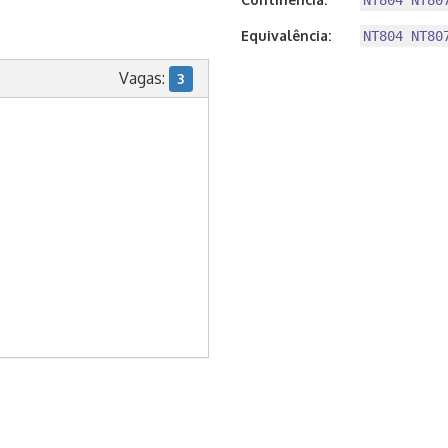
NT804 NT80
Equivalência:
NT804 NT80
Vagas:
3