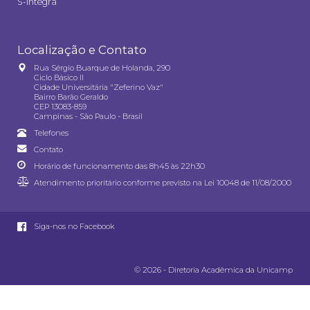
S-integra
Localização e Contato
Rua Sérgio Buarque de Holanda, 290
Ciclo Básico II
Cidade Universitária "Zeferino Vaz"
Bairro Barão Geraldo
CEP 13083-859
Campinas - São Paulo - Brasil
Telefones
Contato
Horário de funcionamento das 8h45 às 22h30
Atendimento prioritário conforme previsto na
Lei 10048 de 11/08/2000
Siga-nos no Facebook
© 2026 - Diretoria Acadêmica da Unicamp