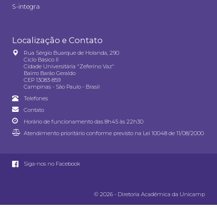
S-integra
Localização e Contato
Rua Sérgio Buarque de Holanda, 290
Ciclo Básico II
Cidade Universitária "Zeferino Vaz"
Bairro Barão Geraldo
CEP 13083-859
Campinas - São Paulo - Brasil
Telefones
Contato
Horário de funcionamento das 8h45 às 22h30
Atendimento prioritário conforme previsto na
Lei 10048 de 11/08/2000
Siga-nos no Facebook
© 2026 - Diretoria Acadêmica da Unicamp