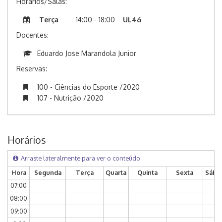
Horários/Salas:
Terça
14:00 - 18:00
UL46
Docentes:
Eduardo Jose Marandola Junior
Reservas:
100 - Ciências do Esporte /2020
107 - Nutrição /2020
Horários
Arraste lateralmente para ver o conteúdo
Hora
Segunda
Terça
Quarta
Quinta
Sexta
Sába
07:00
08:00
09:00