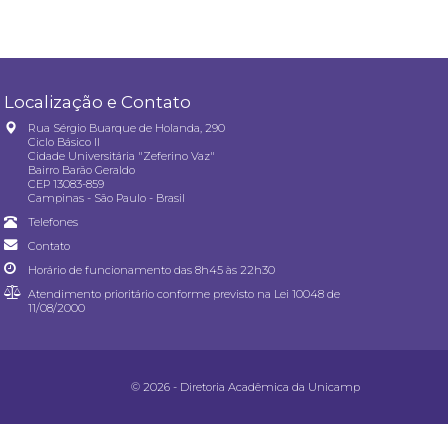
Localização e Contato
Rua Sérgio Buarque de Holanda, 290
Ciclo Básico II
Cidade Universitária "Zeferino Vaz"
Bairro Barão Geraldo
CEP 13083-859
Campinas - São Paulo - Brasil
Telefones
Contato
Horário de funcionamento das 8h45 às 22h30
Atendimento prioritário conforme previsto na
Lei 10048 de
11/08/2000
© 2026 - Diretoria Acadêmica da Unicamp