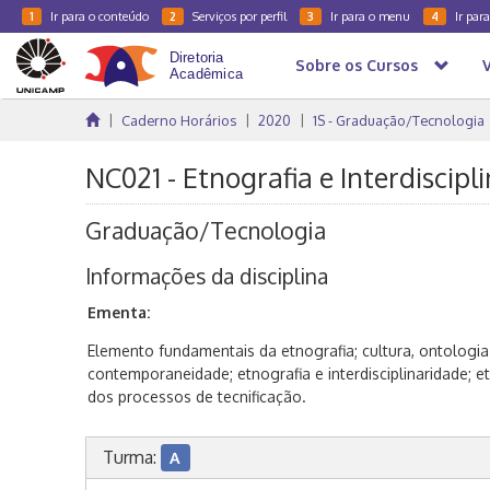
Ir para o conteúdo
Serviços por perfil
Ir para o menu
Ir par
1
2
3
4
Sobre os Cursos
Caderno Horários
2020
1S - Graduação/Tecnologia
NC021 - Etnografia e Interdiscipl
Graduação/Tecnologia
Informações da disciplina
Ementa:
Elemento fundamentais da etnografia; cultura, ontologia 
contemporaneidade; etnografia e interdisciplinaridade; et
dos processos de tecnificação.
Turma:
A