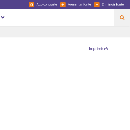
Alto-contraste
Aumentar fonte
Diminuir fonte
Imprimir