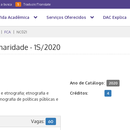
a a busca
Traduzir/Translate
5
Vida Acadêmica
Serviços Oferecidos
DAC Explica
FCA
NC021
inaridade - 1S/2020
Ano de Catálogo:
2020
e etnografia; etnografia e
Créditos:
4
nografia de políticas públicas e
Vagas:
60