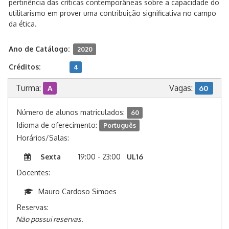
pertinência das críticas contemporâneas sobre a capacidade do
utilitarismo em prover uma contribuição significativa no campo
da ética.
Ano de Catálogo:
2020
Créditos:
4
Turma:
Vagas:
A
60
Número de alunos matriculados:
60
Idioma de oferecimento:
Português
Horários/Salas:
Sexta
19:00 - 23:00
UL16
Docentes:
Mauro Cardoso Simoes
Reservas:
Não possui reservas.