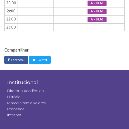
20:00
A - UL16
21:00
A - UL16
22:00
A - UL16
23:00
Compartilhar:
Facebook
Twitter
Institucional
Diretoria Acadêmica
História
Missão, visão e valores
Processos
Intranet