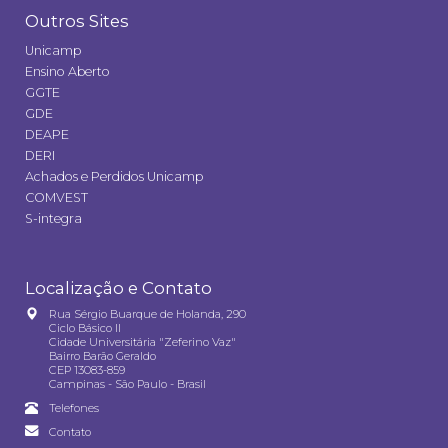
Outros Sites
Unicamp
Ensino Aberto
GGTE
GDE
DEAPE
DERI
Achados e Perdidos Unicamp
COMVEST
S-integra
Localização e Contato
Rua Sérgio Buarque de Holanda, 290
Ciclo Básico II
Cidade Universitária "Zeferino Vaz"
Bairro Barão Geraldo
CEP 13083-859
Campinas - São Paulo - Brasil
Telefones
Contato