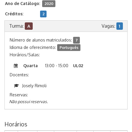
Ano de Catálogo:
2020
Créditos:
2
Turma:
Vagas:
A
1
Número de alunos matriculados:
7
Idioma de oferecimento:
Português
Horários/Salas:
Quarta
13:00 - 15:00
UL02
Docentes:
Josely Rimoli
Reservas:
Não possui reservas.
Horários