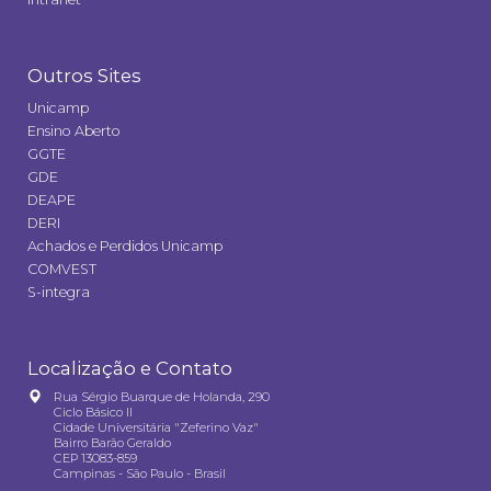
Outros Sites
Unicamp
Ensino Aberto
GGTE
GDE
DEAPE
DERI
Achados e Perdidos Unicamp
COMVEST
S-integra
Localização e Contato
Rua Sérgio Buarque de Holanda, 290
Ciclo Básico II
Cidade Universitária "Zeferino Vaz"
Bairro Barão Geraldo
CEP 13083-859
Campinas - São Paulo - Brasil