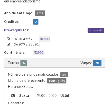
em empreendedorismo.
Ano de Catálogo:
2017
Créditos:
2
Pré-requisitos:
Legenda
NC400
De 2014 até 2018:
De 2019 até 2020:
Continência:
MG901
Turma:
Vagas:
A
90
Número de alunos matriculados:
89
Idioma de oferecimento:
Português
Horários/Salas:
Sexta
19:00 - 21:00
UL06
Docentes: