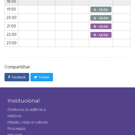
18:00
19:00
A - UL06
20:00
A - UL06
21:00
B - UL06
22:00
B - UL06
23:00
Compartilhar:
Facebook
Twitter
Institucional
Diretoria Acadêmica
História
Missão, visão e valores
Processos
Intranet