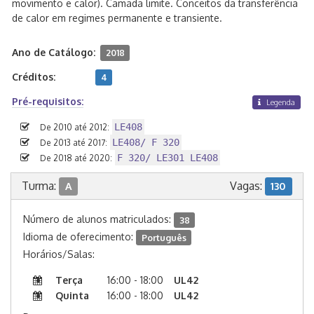
movimento e calor). Camada limite. Conceitos da transferência
de calor em regimes permanente e transiente.
Ano de Catálogo:
2018
Créditos:
4
Pré-requisitos:
Legenda
LE408
De 2010 até 2012:
LE408/ F 320
De 2013 até 2017:
F 320/ LE301 LE408
De 2018 até 2020:
Turma:
Vagas:
A
130
Número de alunos matriculados:
38
Idioma de oferecimento:
Português
Horários/Salas:
Terça
16:00 - 18:00
UL42
Quinta
16:00 - 18:00
UL42