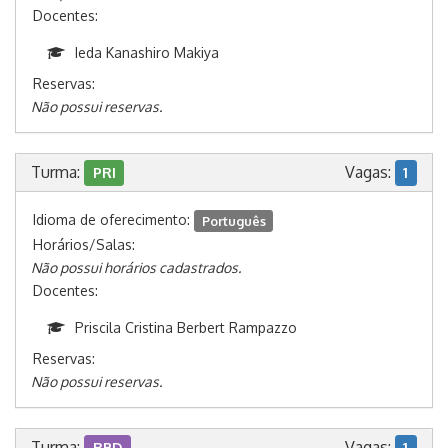
Docentes:
Ieda Kanashiro Makiya
Reservas:
Não possui reservas.
Turma:
Vagas:
PRI
1
Idioma de oferecimento:
Português
Horários/Salas:
Não possui horários cadastrados.
Docentes:
Priscila Cristina Berbert Rampazzo
Reservas:
Não possui reservas.
Turma:
Vagas:
RBD
1