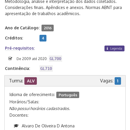
Metodologia, análise e interpretação dos dados coletados.
Considerações finais. Apêndices e anexos. Normas ABNT para
apresentação de trabalhos acadêmicos.
Ano de Catálogo:
2016
Créditos:
4
Pré-requisitos:
Legenda
GL700
De 2009 até 2020:
Continência:
GL710
Turma:
Vagas:
ALV
1
Idioma de oferecimento:
Português
Horários/Salas:
Não possui horários cadastrados.
Docentes:
Alvaro De Oliveira D Antona