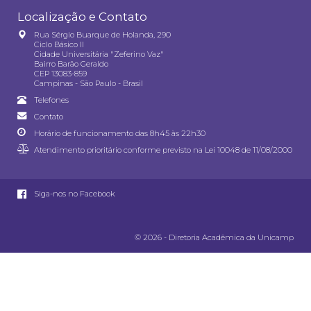
Localização e Contato
Rua Sérgio Buarque de Holanda, 290
Ciclo Básico II
Cidade Universitária "Zeferino Vaz"
Bairro Barão Geraldo
CEP 13083-859
Campinas - São Paulo - Brasil
Telefones
Contato
Horário de funcionamento das 8h45 às 22h30
Atendimento prioritário conforme previsto na
Lei 10048 de 11/08/2000
Siga-nos no Facebook
© 2026 - Diretoria Acadêmica da Unicamp