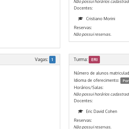
Não possui horários cadastrad
Docentes:
Cristiano Morini
Reservas:
Não possui reservas.
Vagas:
Turma:
1
ERI
Número de alunos matricula
Idioma de oferecimento:
Por
Horários/Salas:
Não possui horários cadastrad
Docentes:
Eric David Cohen
Reservas:
Não possui reservas.