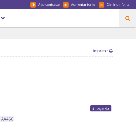
Alto-contraste
Aumentar fonte
Diminuir fonte
Imprimir
Legenda
 AA460