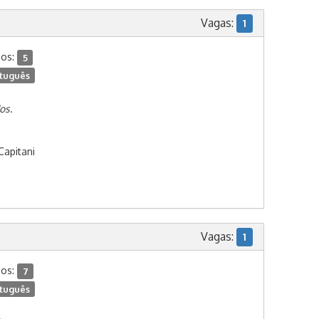
Vagas:
1
dos:
5
tuguês
os.
Capitani
Vagas:
1
dos:
7
tuguês