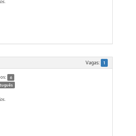
os.
Vagas:
1
dos:
6
tuguês
os.