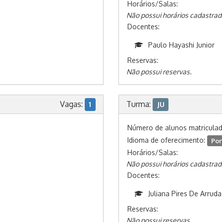
Horários/Salas:
Não possui horários cadastrad
Docentes:
Paulo Hayashi Junior
Reservas:
Não possui reservas.
Vagas:
Turma:
1
JU
Número de alunos matricula
Idioma de oferecimento:
Por
Horários/Salas:
Não possui horários cadastrad
Docentes:
Juliana Pires De Arruda
Reservas:
Não possui reservas.