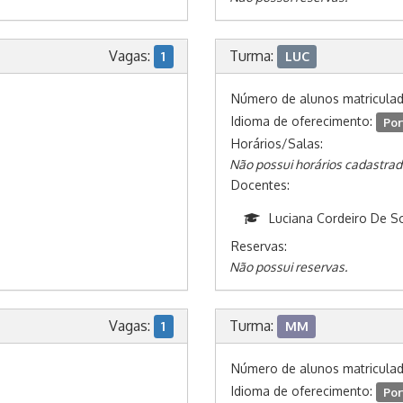
Vagas:
Turma:
1
LUC
Número de alunos matricula
Idioma de oferecimento:
Por
Horários/Salas:
Não possui horários cadastrad
Docentes:
Luciana Cordeiro De S
Reservas:
Não possui reservas.
Vagas:
Turma:
1
MM
Número de alunos matricula
Idioma de oferecimento:
Por