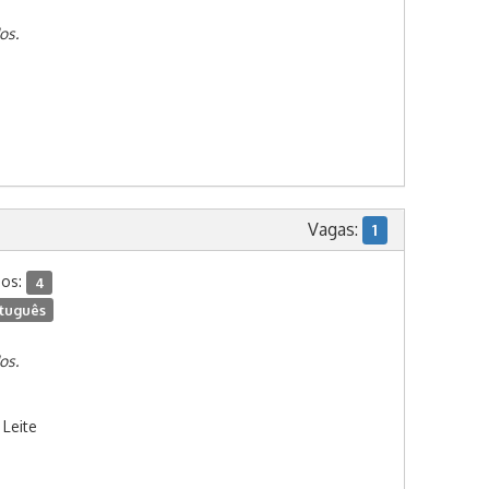
os.
Vagas:
1
dos:
4
tuguês
os.
 Leite