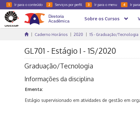
Ir para o conteúdo
Serviços por perfil
Ir para o menu
Ir par
1
2
3
4
Sobre os Cursos
Caderno Horários
2020
1S - Graduação/Tecnologia
GL701 - Estágio I - 1S/2020
Graduação/Tecnologia
Informações da disciplina
Ementa:
Estágio supervisionado em atividades de gestão em orga