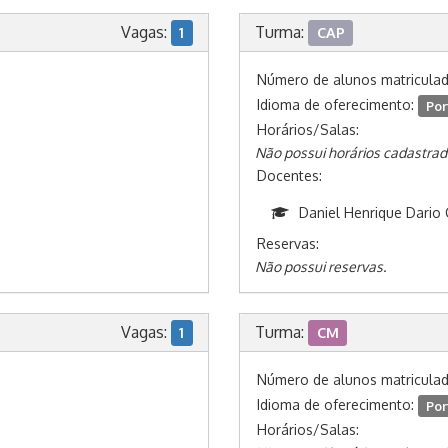
Vagas:
Turma:
1
CAP
Número de alunos matricula
Idioma de oferecimento:
Por
Horários/Salas:
Não possui horários cadastrad
Docentes:
Daniel Henrique Dario 
Reservas:
Não possui reservas.
Vagas:
Turma:
1
CM
Número de alunos matricula
Idioma de oferecimento:
Por
Horários/Salas: