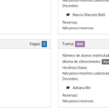
Não possui horários cadastrad
Docentes:
Marcio Marcelo Belli
Reservas:
Não possui reservas.
Vagas:
Turma:
1
BIN
Número de alunos matricula
Idioma de oferecimento:
Por
Horários/Salas:
Não possui horários cadastrad
Docentes:
Adriana Bin
Reservas:
Não possui reservas.