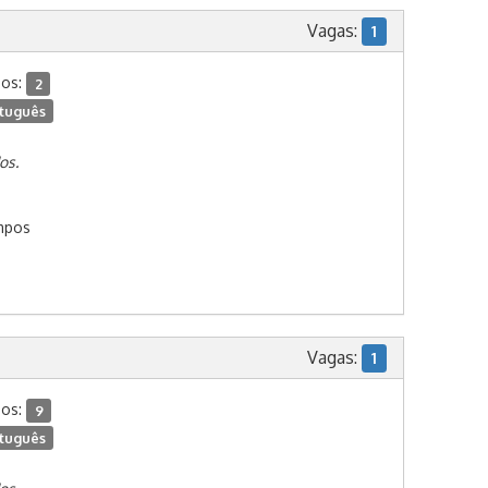
Vagas:
1
dos:
2
tuguês
os.
mpos
Vagas:
1
dos:
9
tuguês