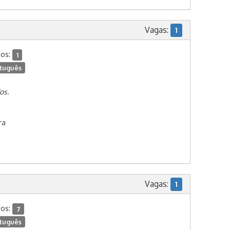
Vagas:
1
dos:
1
tuguês
os.
ra
Vagas:
1
dos:
7
tuguês