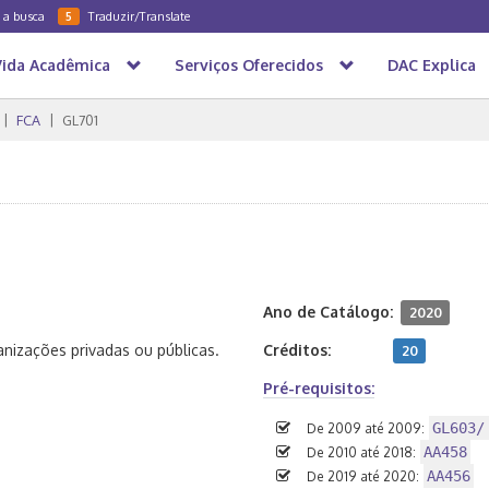
a a busca
Traduzir/Translate
5
Vida Acadêmica
Serviços Oferecidos
DAC Explica
FCA
GL701
Ano de Catálogo:
2020
nizações privadas ou públicas.
Créditos:
20
Pré-requisitos:
GL603/
De 2009 até 2009:
AA458
De 2010 até 2018:
AA456
De 2019 até 2020: