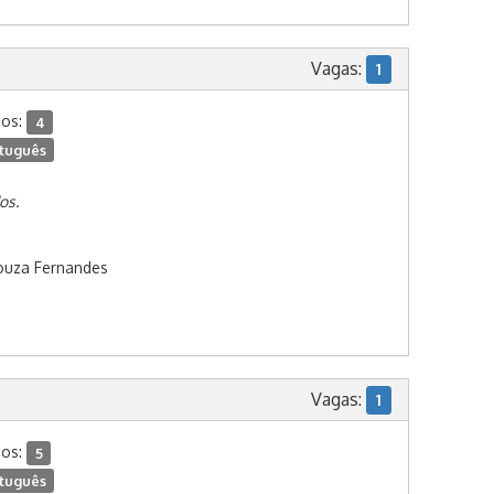
Vagas:
1
dos:
4
tuguês
os.
ouza Fernandes
Vagas:
1
dos:
5
tuguês