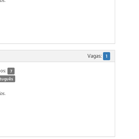
os.
Vagas:
1
dos:
7
tuguês
os.