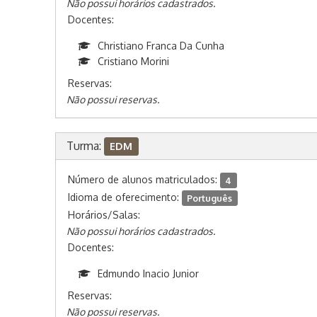
Não possui horários cadastrados.
Docentes:
Christiano Franca Da Cunha
Cristiano Morini
Reservas:
Não possui reservas.
Turma:
EDM
Número de alunos matriculados:
4
Idioma de oferecimento:
Português
Horários/Salas:
Não possui horários cadastrados.
Docentes:
Edmundo Inacio Junior
Reservas:
Não possui reservas.