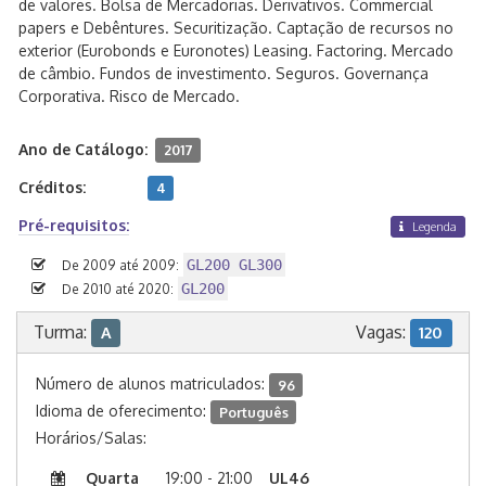
de valores. Bolsa de Mercadorias. Derivativos. Commercial
papers e Debêntures. Securitização. Captação de recursos no
exterior (Eurobonds e Euronotes) Leasing. Factoring. Mercado
de câmbio. Fundos de investimento. Seguros. Governança
Corporativa. Risco de Mercado.
Ano de Catálogo:
2017
Créditos:
4
Pré-requisitos:
Legenda
GL200 GL300
De 2009 até 2009:
GL200
De 2010 até 2020:
Turma:
Vagas:
A
120
Número de alunos matriculados:
96
Idioma de oferecimento:
Português
Horários/Salas:
Quarta
19:00 - 21:00
UL46