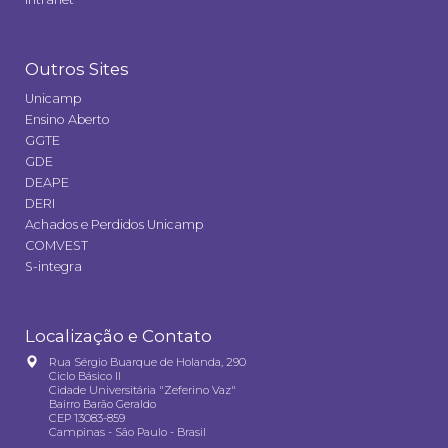
Outros Sites
Unicamp
Ensino Aberto
GGTE
GDE
DEAPE
DERI
Achados e Perdidos Unicamp
COMVEST
S-integra
Localização e Contato
Rua Sérgio Buarque de Holanda, 290
Ciclo Básico II
Cidade Universitária "Zeferino Vaz"
Bairro Barão Geraldo
CEP 13083-859
Campinas - São Paulo - Brasil