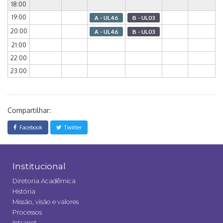
18:00
19:00
A - UL46
B - UL03
20:00
A - UL46
B - UL03
21:00
22:00
23:00
Compartilhar:
Facebook
Twitter
Institucional
Diretoria Acadêmica
História
Missão, visão e valores
Processos
Intranet