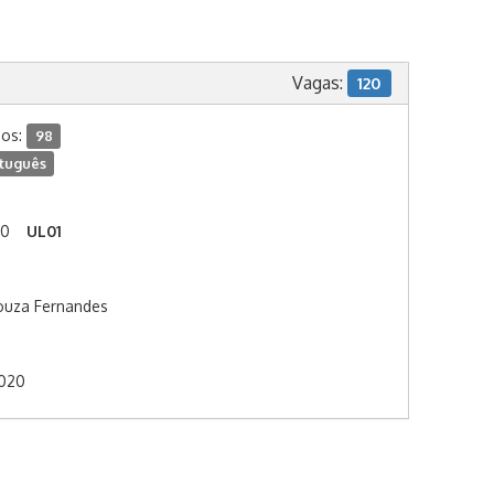
Vagas:
120
dos:
98
tuguês
00
UL01
ouza Fernandes
2020