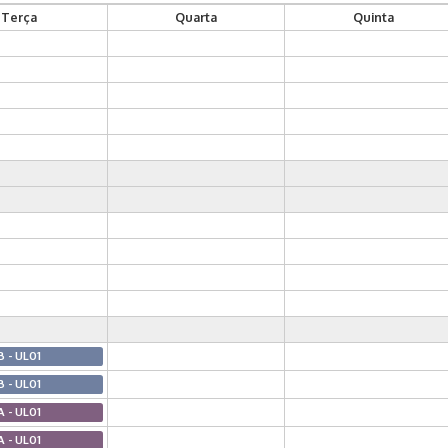
Terça
Quarta
Quinta
B - UL01
B - UL01
A - UL01
A - UL01