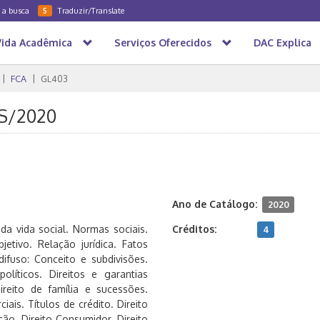
a a busca
Traduzir/Translate
5
Vida Acadêmica
Serviços Oferecidos
DAC Explica
FCA
GL403
 1S/2020
Ano de Catálogo:
2020
da vida social. Normas sociais.
Créditos:
4
bjetivo. Relação jurídica. Fatos
 difuso: Conceito e subdivisões.
políticos. Direitos e garantias
Direito de família e sucessões.
ais. Títulos de crédito. Direito
ação. Direito Consumidor. Direito