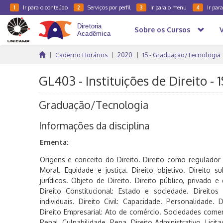
Ir para o conteúdo
Serviços por perfil
Ir para o menu
Ir par
1
2
3
4
Sobre os Cursos
Caderno Horários
2020
1S - Graduação/Tecnologia
GL403 - Instituições de Direito -
Graduação/Tecnologia
Informações da disciplina
Ementa:
Origens e conceito do Direito. Direito como regulador 
Moral. Equidade e justiça. Direito objetivo. Direito su
jurídicos. Objeto de Direito. Direito público, privado e
Direito Constitucional: Estado e sociedade. Direitos 
individuais. Direito Civil: Capacidade. Personalidade. 
Direito Empresarial: Ato de comércio. Sociedades comerci
Penal. Culpabilidade. Pena. Direito Administrativo. Licit