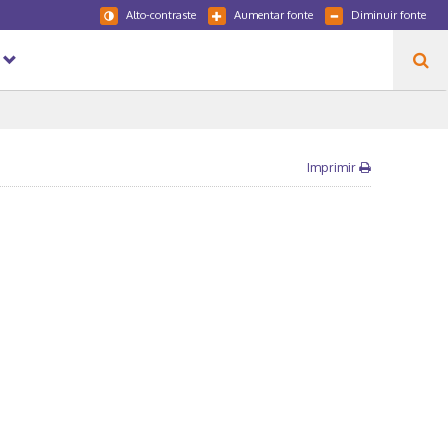
Alto-contraste
Aumentar fonte
Diminuir fonte
Imprimir