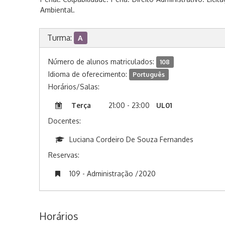
Ambiental.
Turma:
A
Número de alunos matriculados:
108
Idioma de oferecimento:
Português
Horários/Salas:
Terça
21:00 - 23:00
UL01
Docentes:
Luciana Cordeiro De Souza Fernandes
Reservas:
109 - Administração /2020
Horários