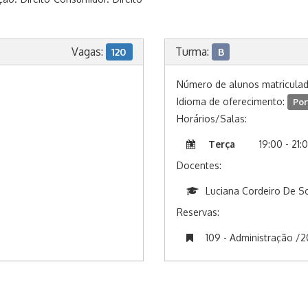
Vagas:
Turma:
120
B
Número de alunos matricula
Idioma de oferecimento:
Por
Horários/Salas:
Terça
19:00 - 21:
Docentes:
Luciana Cordeiro De S
Reservas:
109 - Administração /