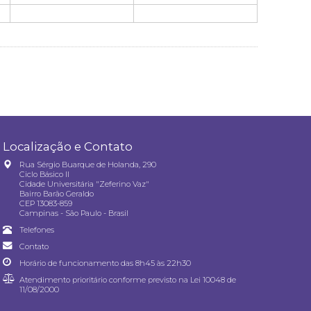
Localização e Contato
Rua Sérgio Buarque de Holanda, 290
Ciclo Básico II
Cidade Universitária "Zeferino Vaz"
Bairro Barão Geraldo
CEP 13083-859
Campinas - São Paulo - Brasil
Telefones
Contato
Horário de funcionamento das 8h45 às 22h30
Atendimento prioritário conforme previsto na
Lei 10048 de
11/08/2000