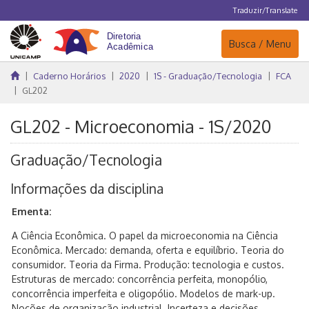
Traduzir/Translate
Navegação
Busca / Menu
Caderno Horários
2020
1S - Graduação/Tecnologia
FCA
GL202
GL202 - Microeconomia - 1S/2020
Graduação/Tecnologia
Informações da disciplina
Ementa:
A Ciência Econômica. O papel da microeconomia na Ciência
Econômica. Mercado: demanda, oferta e equilíbrio. Teoria do
consumidor. Teoria da Firma. Produção: tecnologia e custos.
Estruturas de mercado: concorrência perfeita, monopólio,
concorrência imperfeita e oligopólio. Modelos de mark-up.
Noções de organização industrial. Incerteza e decisões.