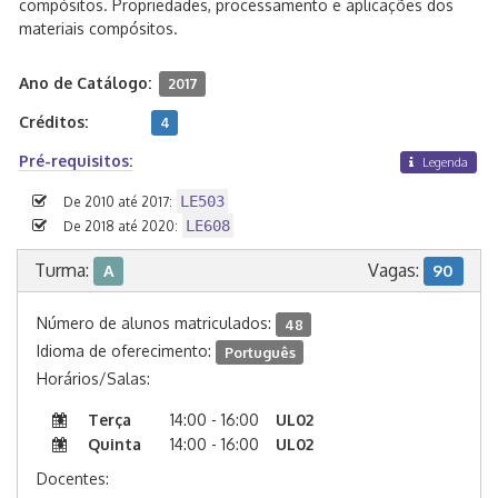
compósitos. Propriedades, processamento e aplicações dos
materiais compósitos.
Ano de Catálogo:
2017
Créditos:
4
Pré-requisitos:
Legenda
LE503
De 2010 até 2017:
LE608
De 2018 até 2020:
Turma:
Vagas:
A
90
Número de alunos matriculados:
48
Idioma de oferecimento:
Português
Horários/Salas:
Terça
14:00 - 16:00
UL02
Quinta
14:00 - 16:00
UL02
Docentes: