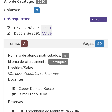
Ano de Catálogo:
2020
Créditos:
9
Pré-requisitos:
Legenda
ER901
De 2009 até 2017:
AA470
De 2018 até 2020:
Turma:
Vagas:
A
60
Número de alunos matriculados:
41
Idioma de oferecimento:
Português
Horários/Salas:
Não possui horários cadastrados.
Docentes:
Cleber Damiao Rocco
Jaime Hideo Izuka
Reservas:
101 - Engenharia de Manufatura /2014