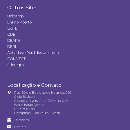
Outros Sites
Unicamp
Ensino Aberto
GGTE
GDE
DEAPE
DERI
Achados e Perdidos Unicamp
COMVEST
S-integra
Localização e Contato
Rua Sérgio Buarque de Holanda, 290
Ciclo Básico II
Cidade Universitária "Zeferino Vaz"
Bairro Barão Geraldo
CEP 13083-859
Campinas - São Paulo - Brasil
Telefones
Contato