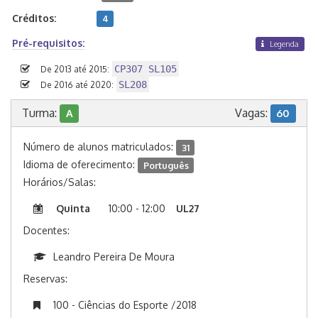
Créditos:
4
Pré-requisitos:
Legenda
CP307 SL105
De 2013 até 2015:
SL208
De 2016 até 2020:
Turma:
Vagas:
A
60
Número de alunos matriculados:
31
Idioma de oferecimento:
Português
Horários/Salas:
Quinta
10:00 - 12:00
UL27
Docentes:
Leandro Pereira De Moura
Reservas:
100 - Ciências do Esporte /2018