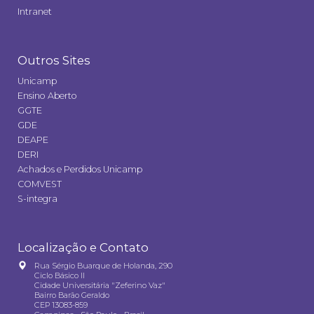
Intranet
Outros Sites
Unicamp
Ensino Aberto
GGTE
GDE
DEAPE
DERI
Achados e Perdidos Unicamp
COMVEST
S-integra
Localização e Contato
Rua Sérgio Buarque de Holanda, 290
Ciclo Básico II
Cidade Universitária "Zeferino Vaz"
Bairro Barão Geraldo
CEP 13083-859