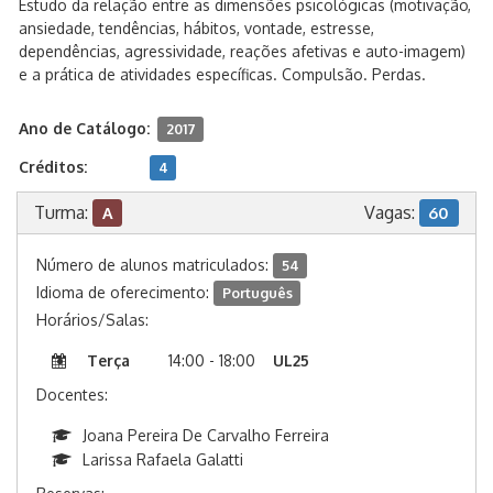
Estudo da relação entre as dimensões psicológicas (motivação,
ansiedade, tendências, hábitos, vontade, estresse,
dependências, agressividade, reações afetivas e auto-imagem)
e a prática de atividades específicas. Compulsão. Perdas.
Ano de Catálogo:
2017
Créditos:
4
Turma:
Vagas:
A
60
Número de alunos matriculados:
54
Idioma de oferecimento:
Português
Horários/Salas:
Terça
14:00 - 18:00
UL25
Docentes:
Joana Pereira De Carvalho Ferreira
Larissa Rafaela Galatti