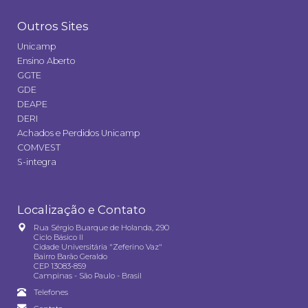
Outros Sites
Unicamp
Ensino Aberto
GGTE
GDE
DEAPE
DERI
Achados e Perdidos Unicamp
COMVEST
S-integra
Localização e Contato
Rua Sérgio Buarque de Holanda, 290
Ciclo Básico II
Cidade Universitária "Zeferino Vaz"
Bairro Barão Geraldo
CEP 13083-859
Campinas - São Paulo - Brasil
Telefones