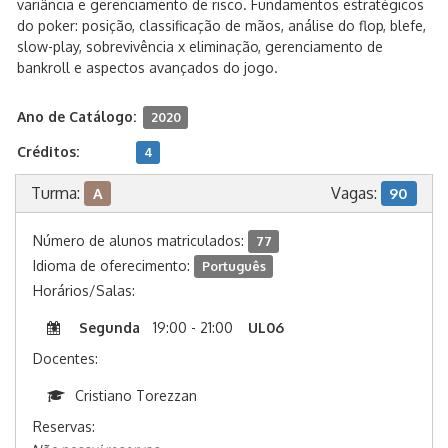
variância e gerenciamento de risco. Fundamentos estratégicos
do poker: posição, classificação de mãos, análise do flop, blefe,
slow-play, sobrevivência x eliminação, gerenciamento de
bankroll e aspectos avançados do jogo.
Ano de Catálogo:
2020
Créditos:
4
Turma:
Vagas:
A
90
Número de alunos matriculados:
77
Idioma de oferecimento:
Português
Horários/Salas:
Segunda
19:00 - 21:00
UL06
Docentes:
Cristiano Torezzan
Reservas: