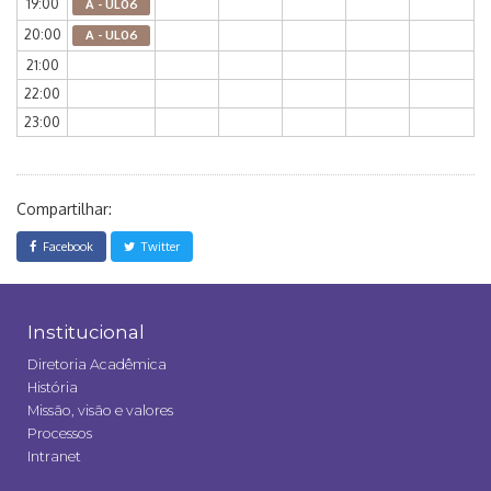
19:00
A - UL06
20:00
A - UL06
21:00
22:00
23:00
Compartilhar:
Facebook
Twitter
Institucional
Diretoria Acadêmica
História
Missão, visão e valores
Processos
Intranet