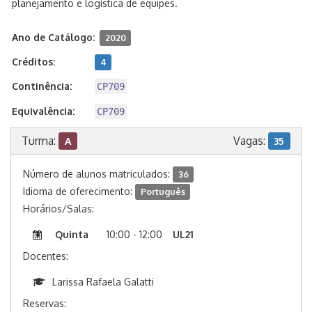
planejamento e logística de equipes.
Ano de Catálogo:
2020
Créditos:
4
Continência:
CP709
Equivalência:
CP709
Turma:
Vagas:
A
35
Número de alunos matriculados:
36
Idioma de oferecimento:
Português
Horários/Salas:
Quinta
10:00 - 12:00
UL21
Docentes:
Larissa Rafaela Galatti
Reservas: