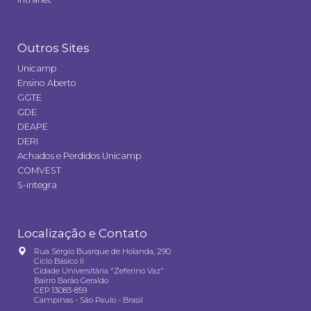
Outros Sites
Unicamp
Ensino Aberto
GGTE
GDE
DEAPE
DERI
Achados e Perdidos Unicamp
COMVEST
S-integra
Localização e Contato
Rua Sérgio Buarque de Holanda, 290
Ciclo Básico II
Cidade Universitária "Zeferino Vaz"
Bairro Barão Geraldo
CEP 13083-859
Campinas - São Paulo - Brasil