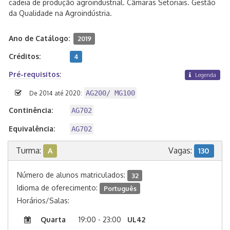
cadeia de produção agroindustrial. Câmaras Setoriais. Gestão
da Qualidade na Agroindústria.
Ano de Catálogo:
2019
Créditos:
4
Pré-requisitos:
Legenda
AG200/ MG100
De 2014 até 2020:
Continência:
AG702
Equivalência:
AG702
Turma:
Vagas:
A
130
Número de alunos matriculados:
32
Idioma de oferecimento:
Português
Horários/Salas:
Quarta
19:00 - 23:00
UL42