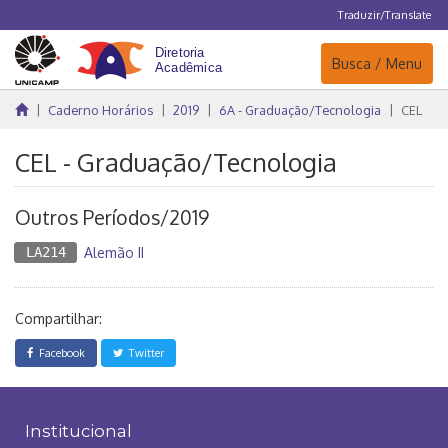
Traduzir/Translate
Navegação
Busca / Menu
Caderno Horários
2019
6A - Graduação/Tecnologia
CEL
CEL - Graduação/Tecnologia
Outros Períodos/2019
LA214
Alemão II
Compartilhar:
Facebook
Twitter
Institucional