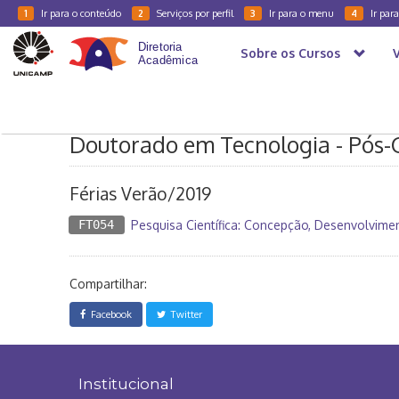
Ir para o conteúdo
Serviços por perfil
Ir para o menu
Ir par
1
2
3
4
Sobre os Cursos
Caderno Horários
2019
5A - Pós-Graduação
FT
Doutorado em Tecnologia - Pós
Férias Verão/2019
FT054
Pesquisa Científica: Concepção, Desenvolvime
Compartilhar:
Facebook
Twitter
Institucional