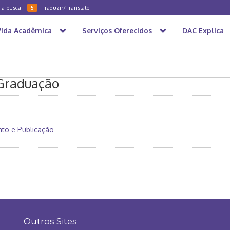
a a busca
Traduzir/Translate
5
Vida Acadêmica
Serviços Oferecidos
DAC Explica
-Graduação
nto e Publicação
Outros Sites