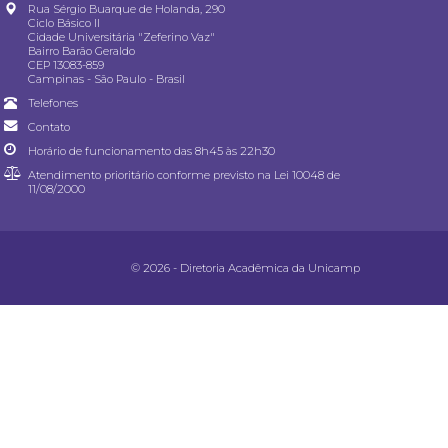
Rua Sérgio Buarque de Holanda, 290
Ciclo Básico II
Cidade Universitária "Zeferino Vaz"
Bairro Barão Geraldo
CEP 13083-859
Campinas - São Paulo - Brasil
Telefones
Contato
Horário de funcionamento das 8h45 às 22h30
Atendimento prioritário conforme previsto na
Lei 10048 de
11/08/2000
© 2026 - Diretoria Acadêmica da Unicamp