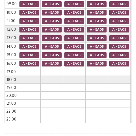
09:00
A - EA05
A - EA05
A - EA05
A - EA05
A - EA05
10:00
A - EA05
A - EA05
A - EA05
A - EA05
A - EA05
11:00
A - EA05
A - EA05
A - EA05
A - EA05
A - EA05
12:00
A - EA05
A - EA05
A - EA05
A - EA05
A - EA05
13:00
A - EA05
A - EA05
A - EA05
A - EA05
A - EA05
14:00
A - EA05
A - EA05
A - EA05
A - EA05
A - EA05
15:00
A - EA05
A - EA05
A - EA05
A - EA05
A - EA05
16:00
A - EA05
A - EA05
A - EA05
A - EA05
A - EA05
17:00
18:00
19:00
20:00
21:00
22:00
23:00